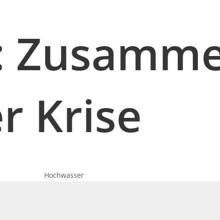
t: Zusamm
er Krise