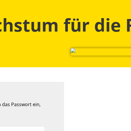
hstum für die 
n das Passwort ein,