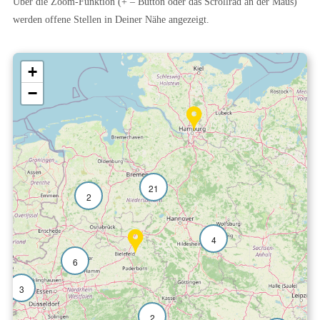
Über die Zoom-Funktion (+ – Button oder das Scrollrad an der Maus)
werden offene Stellen in Deiner Nähe angezeigt.
+
−
21
2
4
6
3
2