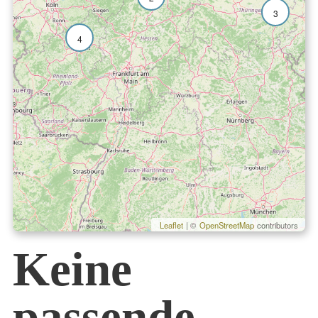
3
4
Leaflet
| ©
OpenStreetMap
contributors
Keine
passende